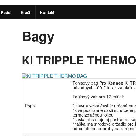
Padel
Hráči
Kontakt
Bagy
KI TRIPPLE THERM
Tenisový bag
Pro Kennex KI TR
pôvodných 100 € teraz za akcio
Tenisový vak pre 12 rakiet:
Popis:
* hlavná veľká časť je určená na
* dve postranné časti sú určené p
termoizolačnou fóliou
* taška obsahuje aj postrannú k
* taška ma stredové držadlo pre 
odnímateľné popruhy na rameno 