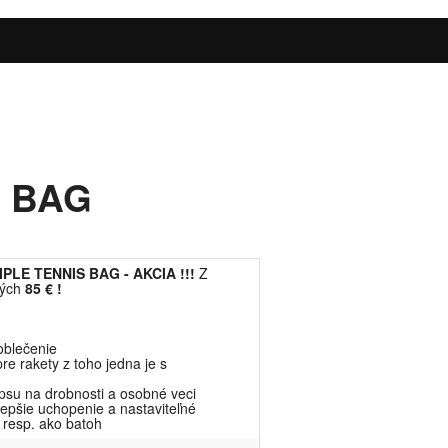
O BAG
IPLE TENNIS BAG - AKCIA !!!
Z
vých
85 € !
 oblečenie
re rakety z toho jedna je s
apsu na drobnosti a osobné veci
lepšie uchopenie a nastaviteľné
resp. ako batoh