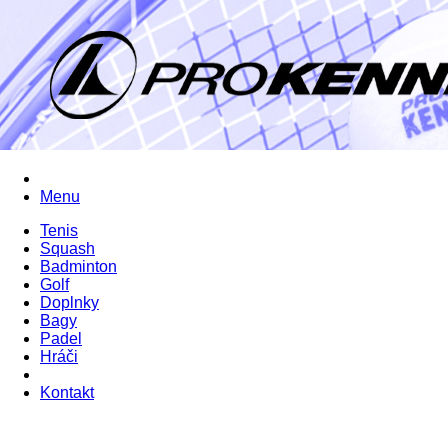
Menu
Tenis
Squash
Badminton
Golf
Doplnky
Bagy
Padel
Hráči
Kontakt