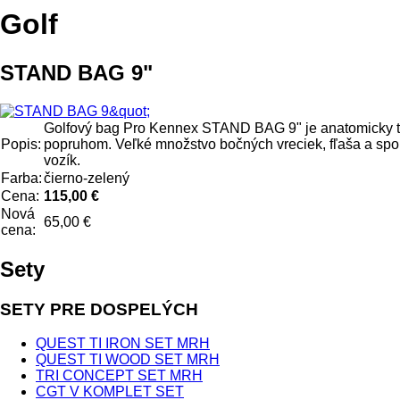
Golf
STAND BAG 9"
Golfový bag Pro Kennex STAND BAG 9" je anatomicky tva
Popis:
popruhom. Veľké množstvo bočných vreciek, fľaša a spoľ
vozík.
Farba:
čierno-zelený
Cena:
115,00 €
Nová
65,00 €
cena:
Sety
SETY PRE DOSPELÝCH
QUEST TI IRON SET MRH
QUEST TI WOOD SET MRH
TRI CONCEPT SET MRH
CGT V KOMPLET SET